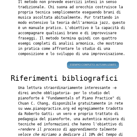
Il metodo non prevede esercizi intesi in senso
tradizionale. Chi suona ad orecchio costruisce la
propria tecnica semplicemente eseguendo brani di
musica ascoltata abitualmente. Pur trattando in
modo estensivo la teoria dell'armonia jazz, questo
è un manuale pratico. L'obiettivo è la capacità di
accompagnare qualsiasi brano e di improvvisare
fraseggi. Il metodo termina quindi con quattro
esempi completi di analisi armonica, che mostrano
in pratica come affrontare lo studio di una
composizione e lo sviluppo di una improvvisazione.
ESEMPIO COMPLETO: AUTUMN LEAVES
Riferimenti bibliografici
Una lettura straordinariamente interessante -e
direi anche obbligatoria- per lo studio del
pianoforte è "Fundamentals of Piano Practice" di
Chuan C. Chang, disponibile gratuitamente in rete
su www.pianopractice.org ed egregiamente tradotto
da Roberto Gatti: un vero e proprio trattato di
pedagogia del pianoforte, una autentica miniera di
tecniche ed informazioni che hanno l'obiettivo di
«rendere il processo di apprendimento talmente
veloce che miriamo a dedicare il 10% del tempo di