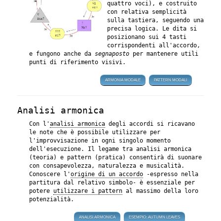
quattro voci), e costruito
con relativa semplicità
sulla tastiera, seguendo una
precisa logica. Le dita si
posizionano sui 4 tasti
corrispondenti all'accordo,
e fungono anche da
segnaposto
per mantenere utili
punti di riferimento visivi.
ARMONIA MODALE
PATTERN MODALI
Analisi armonica
Con l'
analisi armonica
degli accordi si ricavano
le note che è possibile utilizzare per
l'improvvisazione in ogni singolo momento
dell'esecuzione. Il legame tra analisi armonica
(teoria) e pattern (pratica) consentirà di suonare
con consapevolezza, naturalezza e musicalità.
Conoscere l'
origine di un accordo
-espresso nella
partitura dal relativo simbolo- è essenziale per
potere
utilizzare i pattern
al massimo della loro
potenzialità.
ANALISI ARMONICA
ESEMPIO: AUTUMN LEAVES