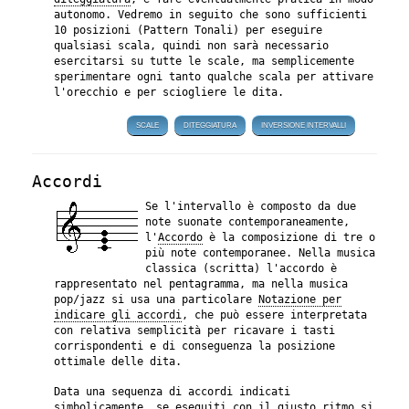
autonomo. Vedremo in seguito che sono sufficienti
10 posizioni (Pattern Tonali) per eseguire
qualsiasi scala, quindi non sarà necessario
esercitarsi su tutte le scale, ma semplicemente
sperimentare ogni tanto qualche scala per attivare
l'orecchio e per sciogliere le dita.
SCALE
DITEGGIATURA
INVERSIONE INTERVALLI
Accordi
Se l'intervallo è composto da due
note suonate contemporaneamente,
l'
Accordo
è la composizione di tre o
più note contemporanee. Nella musica
classica (scritta) l'accordo è
rappresentato nel pentagramma, ma nella musica
pop/jazz si usa una particolare
Notazione per
indicare gli accordi
, che può essere interpretata
con relativa semplicità per ricavare i tasti
corrispondenti e di conseguenza la posizione
ottimale delle dita.
Data una sequenza di accordi indicati
simbolicamente, se eseguiti con il giusto ritmo si