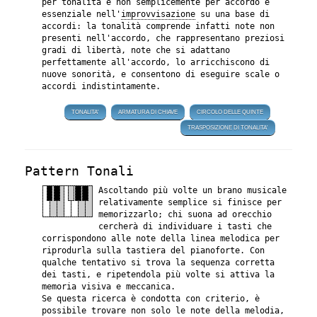
per tonalità e non semplicemente per accordo è
essenziale nell'
improvvisazione
su una base di
accordi: la tonalità comprende infatti note non
presenti nell'accordo, che rappresentano preziosi
gradi di libertà, note che si adattano
perfettamente all'accordo, lo arricchiscono di
nuove sonorità, e consentono di eseguire scale o
accordi indistintamente.
TONALITA'
ARMATURA DI CHIAVE
CIRCOLO DELLE QUINTE
TRASPOSIZIONE DI TONALITA'
Pattern Tonali
Ascoltando più volte un brano musicale
relativamente semplice si finisce per
memorizzarlo; chi suona ad orecchio
cercherà di individuare i tasti che
corrispondono alle note della linea melodica per
riprodurla sulla tastiera del pianoforte. Con
qualche tentativo si trova la sequenza corretta
dei tasti, e ripetendola più volte si attiva la
memoria visiva e meccanica.
Se questa ricerca è condotta con criterio, è
possibile trovare non solo le note della melodia,