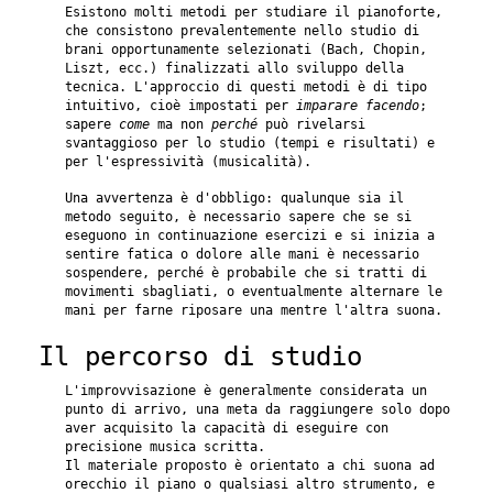
Esistono molti metodi per studiare il pianoforte,
che consistono prevalentemente nello studio di
brani opportunamente selezionati (Bach, Chopin,
Liszt, ecc.) finalizzati allo sviluppo della
tecnica. L'approccio di questi metodi è di tipo
intuitivo, cioè impostati per
imparare facendo
;
sapere
come
ma non
perché
può rivelarsi
svantaggioso per lo studio (tempi e risultati) e
per l'espressività (musicalità).
Una avvertenza è d'obbligo: qualunque sia il
metodo seguito, è necessario sapere che se si
eseguono in continuazione esercizi e si inizia a
sentire fatica o dolore alle mani è necessario
sospendere, perché è probabile che si tratti di
movimenti sbagliati, o eventualmente alternare le
mani per farne riposare una mentre l'altra suona.
Il percorso di studio
L'improvvisazione è generalmente considerata un
punto di arrivo, una meta da raggiungere solo dopo
aver acquisito la capacità di eseguire con
precisione musica scritta.
Il materiale proposto è orientato a chi suona ad
orecchio il piano o qualsiasi altro strumento, e