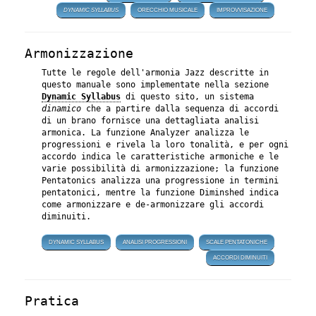
DYNAMIC SYLLABUS
ORECCHIO MUSICALE
IMPROVVISAZIONE
Armonizzazione
Tutte le regole dell'armonia Jazz descritte in
questo manuale sono implementate nella sezione
Dynamic Syllabus
di questo sito, un sistema
dinamico
che a partire dalla sequenza di accordi
di un brano fornisce una dettagliata analisi
armonica. La funzione Analyzer analizza le
progressioni e rivela la loro tonalità, e per ogni
accordo indica le caratteristiche armoniche e le
varie possibilità di armonizzazione; la funzione
Pentatonics analizza una progressione in termini
pentatonici, mentre la funzione Diminshed indica
come armonizzare e de-armonizzare gli accordi
diminuiti.
DYNAMIC SYLLABUS
ANALISI PROGRESSIONI
SCALE PENTATONICHE
ACCORDI DIMINUITI
Pratica