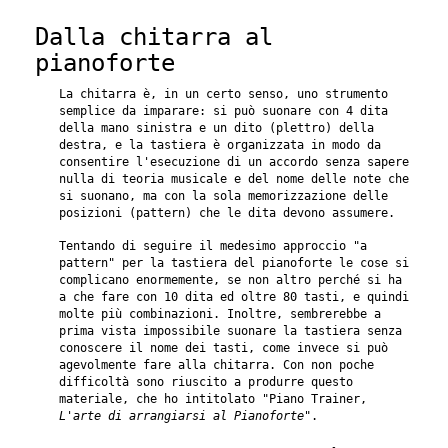
Dalla chitarra al
pianoforte
La chitarra è, in un certo senso, uno strumento
semplice da imparare: si può suonare con 4 dita
della mano sinistra e un dito (plettro) della
destra, e la tastiera è organizzata in modo da
consentire l'esecuzione di un accordo senza sapere
nulla di teoria musicale e del nome delle note che
si suonano, ma con la sola memorizzazione delle
posizioni (pattern) che le dita devono assumere.
Tentando di seguire il medesimo approccio "a
pattern" per la tastiera del pianoforte le cose si
complicano enormemente, se non altro perché si ha
a che fare con 10 dita ed oltre 80 tasti, e quindi
molte più combinazioni. Inoltre, sembrerebbe a
prima vista impossibile suonare la tastiera senza
conoscere il nome dei tasti, come invece si può
agevolmente fare alla chitarra. Con non poche
difficoltà sono riuscito a produrre questo
materiale, che ho intitolato "Piano Trainer,
L'arte di arrangiarsi al Pianoforte
".