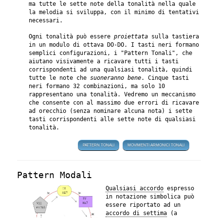
ma tutte le sette note della tonalità nella quale
la melodia si sviluppa, con il minimo di tentativi
necessari.
Ogni tonalità può essere
proiettata
sulla tastiera
in un modulo di ottava DO-DO. I tasti neri formano
semplici configurazioni, i "Pattern Tonali", che
aiutano visivamente a ricavare tutti i tasti
corrispondenti ad una qualsiasi tonalità, quindi
tutte le note che
suoneranno bene
. Cinque tasti
neri formano 32 combinazioni, ma solo 10
rappresentano una tonalità. Vedremo un meccanismo
che consente con al massimo due errori di ricavare
ad orecchio (senza nominare alcuna nota) i sette
tasti corrispondenti alle sette note di qualsiasi
tonalità.
PATTERN TONALI
MOVIMENTI ARMONICI TONALI
Pattern Modali
Qualsiasi accordo
espresso
in notazione simbolica può
essere riportato ad un
accordo di settima
(a