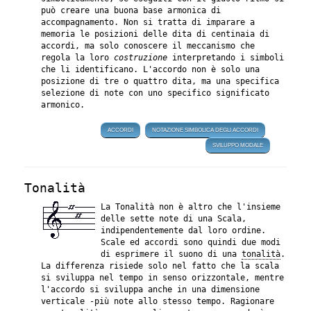
può creare una buona base armonica di
accompagnamento. Non si tratta di imparare a
memoria le posizioni delle dita di centinaia di
accordi, ma solo conoscere il meccanismo che
regola la loro
costruzione
interpretando i simboli
che li identificano. L'accordo non è solo una
posizione di tre o quattro dita, ma una specifica
selezione di note con uno specifico significato
armonico.
ACCORDI
NOTAZIONE SIMBOLICA DEGLI ACCORDI
SVILUPPO MODALE
Tonalità
La Tonalità non è altro che l'insieme
delle sette note di una Scala,
indipendentemente dal loro ordine.
Scale ed accordi sono quindi due modi
di esprimere il suono di una
tonalità
.
La differenza risiede solo nel fatto che la scala
si sviluppa nel tempo in senso orizzontale, mentre
l'accordo si sviluppa anche in una dimensione
verticale -più note allo stesso tempo. Ragionare