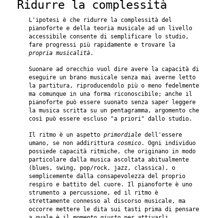
Ridurre la complessità
L'ipotesi è che ridurre la complessità del
pianoforte e della teoria musicale ad un livello
accessibile consente di semplificare lo studio,
fare progressi più rapidamente e trovare la
propria musicalità
.
Suonare ad orecchio vuol dire avere la capacità di
eseguire un brano musicale senza mai averne letto
la partitura, riproducendolo più o meno fedelmente
ma comunque in una forma riconoscibile; anche il
pianoforte può essere suonato senza saper leggere
la musica scritta su un pentagramma, argomento che
così può essere escluso "a priori" dallo studio.
Il ritmo è un aspetto
primordiale
dell'essere
umano, se non addirittura
cosmico
. Ogni individuo
possiede capacità ritmiche, che originano in modo
particolare dalla musica ascoltata abitualmente
(blues, swing, pop/rock, jazz, classica), o
semplicemente dalla consapevolezza del proprio
respiro e battito del cuore. Il pianoforte è uno
strumento a percussione, ed il ritmo è
strettamente connesso al discorso musicale, ma
occorre mettere le dita sui tasti prima di pensare
a quale è il
momento giusto
per attivarli.