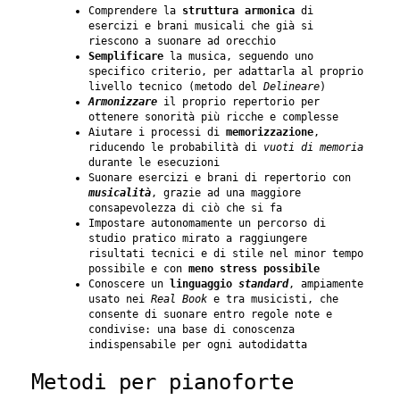
Comprendere la
struttura armonica
di
esercizi e brani musicali che già si
riescono a suonare ad orecchio
Semplificare
la musica, seguendo uno
specifico criterio, per adattarla al proprio
livello tecnico (metodo del
Delineare
)
Armonizzare
il proprio repertorio per
ottenere sonorità più ricche e complesse
Aiutare i processi di
memorizzazione
,
riducendo le probabilità di
vuoti di memoria
durante le esecuzioni
Suonare esercizi e brani di repertorio con
musicalità
, grazie ad una maggiore
consapevolezza di ciò che si fa
Impostare autonomamente un percorso di
studio pratico mirato a raggiungere
risultati tecnici e di stile nel minor tempo
possibile e con
meno stress possibile
Conoscere un
linguaggio
standard
, ampiamente
usato nei
Real Book
e tra musicisti, che
consente di suonare entro regole note e
condivise: una base di conoscenza
indispensabile per ogni autodidatta
Metodi per pianoforte