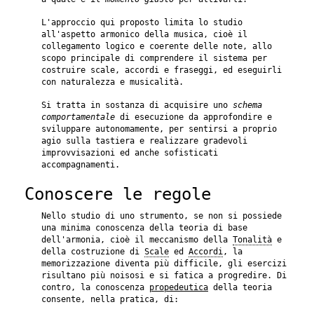
L'approccio qui proposto limita lo studio
all'aspetto armonico della musica, cioè il
collegamento logico e coerente delle note, allo
scopo principale di comprendere il sistema per
costruire scale, accordi e fraseggi, ed eseguirli
con naturalezza e musicalità.
Si tratta in sostanza di acquisire uno
schema
comportamentale
di esecuzione da approfondire e
sviluppare autonomamente, per sentirsi a proprio
agio sulla tastiera e realizzare gradevoli
improvvisazioni ed anche sofisticati
accompagnamenti.
Conoscere le regole
Nello studio di uno strumento, se non si possiede
una minima conoscenza della teoria di base
dell'armonia, cioè il meccanismo della
Tonalità
e
della costruzione di
Scale
ed
Accordi
, la
memorizzazione diventa più difficile, gli esercizi
risultano più noisosi e si fatica a progredire. Di
contro, la conoscenza
propedeutica
della teoria
consente, nella pratica, di: