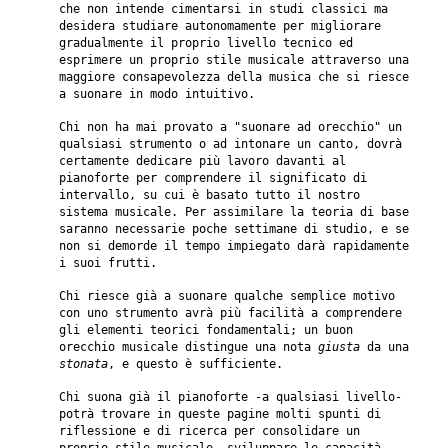
che non intende cimentarsi in studi classici ma
desidera studiare autonomamente per migliorare
gradualmente il proprio livello tecnico ed
esprimere un proprio stile musicale attraverso una
maggiore consapevolezza della musica che si riesce
a suonare in modo intuitivo.
Chi non ha mai provato a "suonare ad orecchio" un
qualsiasi strumento o ad intonare un canto, dovrà
certamente dedicare più lavoro davanti al
pianoforte per comprendere il significato di
intervallo, su cui è basato tutto il nostro
sistema musicale. Per assimilare la teoria di base
saranno necessarie poche settimane di studio, e se
non si demorde il tempo impiegato darà rapidamente
i suoi frutti.
Chi riesce già a suonare qualche semplice motivo
con uno strumento avrà più facilità a comprendere
gli elementi teorici fondamentali; un buon
orecchio musicale distingue una nota
giusta
da una
stonata
, e questo è sufficiente.
Chi suona già il pianoforte -a qualsiasi livello-
potrà trovare in queste pagine molti spunti di
riflessione e di ricerca per consolidare un