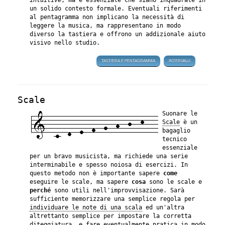
intuitive
, ma è essenziale che siano inquadrate in
un solido contesto formale. Eventuali riferimenti
al pentagramma non implicano la necessità di
leggere la musica, ma rappresentano in modo
diverso la tastiera e offrono un addizionale aiuto
visivo nello studio.
TASTIERA E PENTAGRAMMA
INTERVALLI
Scale
Suonare le
Scale
è un
bagaglio
tecnico
essenziale
per un bravo musicista, ma richiede una serie
interminabile e spesso noiosa di esercizi. In
questo metodo non è importante sapere
come
eseguire le scale, ma sapere
cosa
sono le scale e
perché
sono utili nell'improvvisazione. Sarà
sufficiente memorizzare una semplice regola per
individuare le note di una scala
ed un'altra
altrettanto semplice per impostare la corretta
diteggiatura
, e fare eventualmente pratica in modo