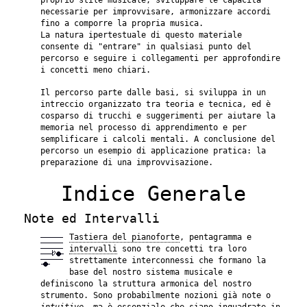
proprio stile musicale, sviluppare le capacità
necessarie per improvvisare, armonizzare accordi
fino a comporre la propria musica.
La natura ipertestuale di questo materiale
consente di "entrare" in qualsiasi punto del
percorso e seguire i collegamenti per approfondire
i concetti meno chiari.
Il percorso parte dalle basi, si sviluppa in un
intreccio organizzato tra teoria e tecnica, ed è
cosparso di trucchi e suggerimenti per aiutare la
memoria nel processo di apprendimento e per
semplificare i calcoli mentali. A conclusione del
percorso un esempio di applicazione pratica: la
preparazione di una improvvisazione.
Indice Generale
Note ed Intervalli
Tastiera del pianoforte
, pentagramma e
intervalli
sono tre concetti tra loro
strettamente interconnessi che formano la
base del nostro sistema musicale e
definiscono la struttura armonica del nostro
strumento. Sono probabilmente nozioni già note o