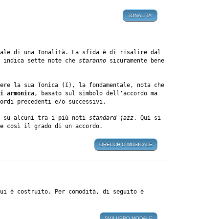
TONALITA'
tale di una
Tonalità
. La sfida è di risalire dal
i indica sette note che
staranno
sicuramente bene
ere la sua Tonica (I), la fondamentale, nota che
i armonica
, basato sul simbolo dell'accordo ma
ordi precedenti e/o successivi.
a su alcuni tra i più noti
standard jazz
. Qui si
e così il grado di un accordo.
ORECCHIO MUSICALE
ui è costruito. Per comodità, di seguito è
SVILUPPO MODALE