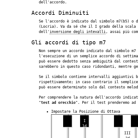
dell'accordo.
Accordi Diminuiti
Se l'accordo è indicato dal simbolo m7(b5) o d
(Locria). Va da sé che il I grado della scala 
dell'
inversione degli intevalli
, assai più com
Gli accordi di tipo m7
Non sempre un accordo indicato dal simbolo m7 
l'esecuzione di un semplice accordo di settima
può essere dedotto senza ambiguità dal contest
sarebbero in questo caso ridondanti, mentre ge
Se il simbolo contiene intervalli aggiuntivi b
rispettivamente; in caso contrario il semplice
può essere determinato solo dal contesto melod
Per comprendere la natura dell'accordo indicat
"
test ad orecchio
". Per il test prenderemo ad 
Impostare la Posizione di Ottava
I
1d
III