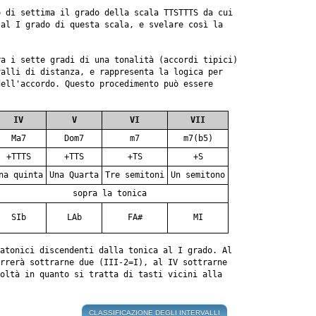
o di settima il grado della scala TTSTTTS da cui
 al I grado di questa scala, e svelare così la
a i sette gradi di una tonalità (accordi tipici)
valli di distanza, e rappresenta la logica per
dell'accordo. Questo procedimento può essere
IV
V
VI
VII
Ma7
Dom7
m7
m7(b5)
+TTTS
+TTS
+TS
+S
na quinta
Una Quarta
Tre semitoni
Un semitono
sopra la tonica
SIb
LAb
FA#
MI
atonici discendenti dalla tonica al I grado. Al
rrerà sottrarne due (III-2=I), al IV sottrarne
oltà in quanto si tratta di tasti vicini alla
CLASSIFICAZIONE DEGLI INTERVALLI