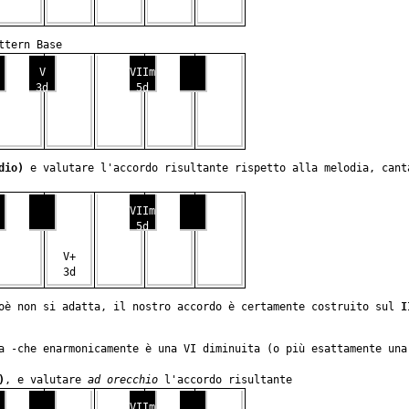
ttern Base
V
VIIm
3d
5d
dio)
e valutare l'accordo risultante rispetto alla melodia, cant
VIIm
5d
V+
3d
ioè non si adatta, il nostro accordo è certamente costruito sul
I
a -che enarmonicamente è una VI diminuita (o più esattamente una
)
, e valutare
ad orecchio
l'accordo risultante
VIIm