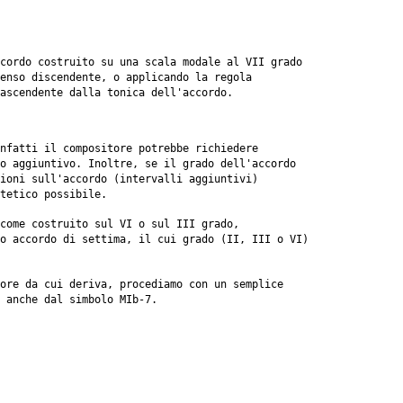
cordo costruito su una scala modale al VII grado
senso discendente, o applicando la regola
ascendente dalla tonica dell'accordo.
Infatti il compositore potrebbe richiedere
o aggiuntivo. Inoltre, se il grado dell'accordo
zioni sull'accordo (intervalli aggiuntivi)
tetico possibile.
come costruito sul VI o sul III grado,
o accordo di settima, il cui grado (II, III o VI)
ore da cui deriva, procediamo con un semplice
 anche dal simbolo MIb-7.