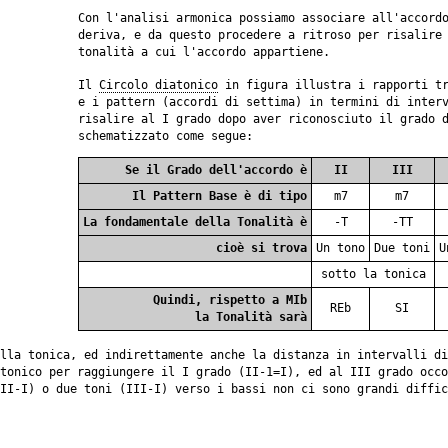
Con l'analisi armonica possiamo associare all'accord
deriva, e da questo procedere a ritroso per risalire
tonalità a cui l'accordo appartiene.
Il
Circolo diatonico
in figura illustra i rapporti tr
e i pattern (accordi di settima) in termini di inter
risalire al I grado dopo aver riconosciuto il grado 
schematizzato come segue:
Se il Grado dell'accordo è
II
III
Il Pattern Base è di tipo
m7
m7
La fondamentale della Tonalità è
-T
-TT
cioè si trova
Un tono
Due toni
U
sotto la tonica
Quindi, rispetto a
MIb
REb
SI
la Tonalità sarà
lla tonica, ed indirettamente anche la distanza in intervalli di
tonico per raggiungere il I grado (II-1=I), ed al III grado occo
II-I) o due toni (III-I) verso i bassi non ci sono grandi diffic