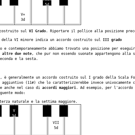
5d
V+
3d
 costruito sul
VI Grado
. Riportare il pollice alla posizione prec
e della VI minore indica un accordo costruito sul
III grado
o e contemporaneamente abbiamo trovato una posizione per eseguir
i
altre due note
, che pur non essendo suonate appartengono alla s
econda e la sesta.
, è generalmente un accordo costruito sul I grado della Scala Fo
 aggiuntivo (11#) che lo caratterizzerebbe invece univocamente c
te anche nel caso di
accordi maggiori
. Ad esempio, per l'accordo 
guente modo:
terza naturale e la settima maggiore.
V
3d
VII
5d