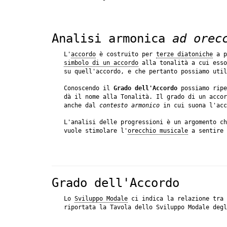
Analisi armonica
ad orec
L'
accordo
è costruito per
terze diatoniche
a p
simbolo di un accordo
alla tonalità a cui esso
su quell'accordo, e che pertanto possiamo util
Conoscendo il
Grado dell'Accordo
possiamo ripe
dà il nome alla Tonalità. Il grado di un acco
anche dal
contesto armonico
in cui suona l'acc
L'analisi delle progressioni è un argomento c
vuole stimolare l'
orecchio musicale
a sentire 
Grado dell'Accordo
Lo
Sviluppo Modale
ci indica la relazione tra 
riportata la Tavola dello Sviluppo Modale deg