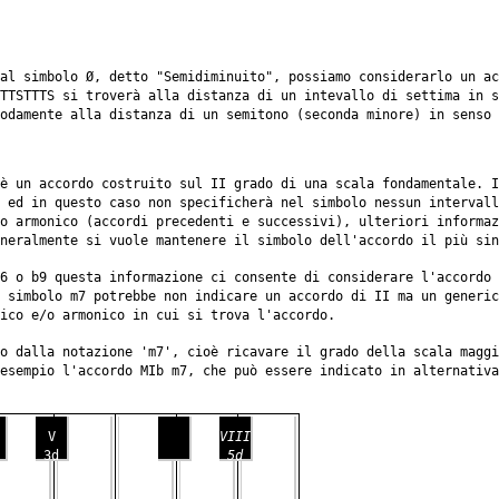
al simbolo Ø, detto "Semidiminuito", possiamo considerarlo un ac
TTSTTTS si troverà alla distanza di un intevallo di settima in 
odamente alla distanza di un semitono (seconda minore) in senso 
è un accordo costruito sul II grado di una scala fondamentale. 
 ed in questo caso non specificherà nel simbolo nessun intervall
o armonico (accordi precedenti e successivi), ulteriori informa
neralmente si vuole mantenere il simbolo dell'accordo il più sin
6 o b9 questa informazione ci consente di considerare l'accordo 
 simbolo m7 potrebbe non indicare un accordo di II ma un generic
ico e/o armonico in cui si trova l'accordo.
o dalla notazione 'm7', cioè ricavare il grado della scala maggi
esempio l'accordo MIb m7, che può essere indicato in alternativa
V
VIII
3d
5d