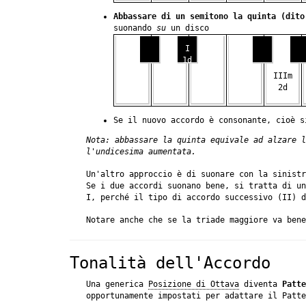
Abbassare di un semitono la quinta (dito
suonando
su
un disco
I
1d
IIIm
2d
Se il nuovo accordo è consonante, cioè 
Nota: abbassare la quinta equivale ad alzare l
l'undicesima aumentata.
Un'altro approccio è di suonare con la sinistr
Se i due accordi suonano bene, si tratta di un
I, perché il tipo di accordo successivo (II) d
Notare anche che se la triade maggiore va bene
Tonalità dell'Accordo
Una generica
Posizione di Ottava
diventa
Patte
opportunamente impostati per adattare il Patte