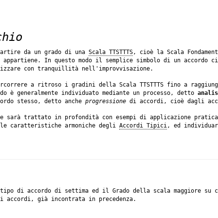
chio
artire da un grado di una
Scala TTSTTTS
, cioè la Scala Fondamen
 appartiene. In questo modo il semplice simbolo di un accordo c
izzare con tranquillità nell'improvvisazione.
rcorrere a ritroso i gradini della Scala TTSTTTS fino a raggiung
rdo è generalmente individuato mediante un processo, detto
analis
ordo stesso, detto anche
progressione
di accordi, cioè dagli acc
he sarà trattato in profondità con esempi di applicazione pratic
le caratteristiche armoniche degli
Accordi Tipici
, ed individuar
tipo di accordo di settima ed il Grado della scala maggiore su c
li accordi, già incontrata in precedenza.