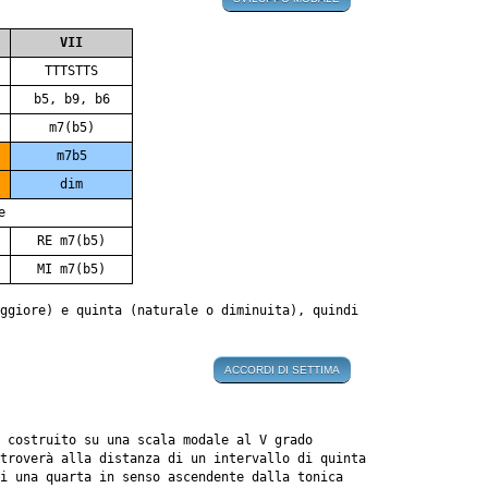
VII
TTTSTTS
b5, b9, b6
m7(b5)
m7b5
dim
e
RE m7(b5)
MI m7(b5)
ggiore) e quinta (naturale o diminuita), quindi
ACCORDI DI SETTIMA
o costruito su una scala modale al V grado
troverà alla distanza di un intervallo di quinta
i una quarta in senso ascendente dalla tonica