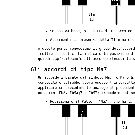
2d
IIm
1d
Se non va bene, si tratta di un accordo
Altrimenti la presenza della II minore 
A questo punto conosciamo il grado dell'accord
Inoltre il test ci ha indicato la posizione d
quindi
implicitamente
all'accordo stesso: la s
Gli accordi di tipo Ma7
Un accordo indicato dal simbolo Ma7 (o M7 o Δ)
compositore potrebbe avere omesso l'intervallo
applicare un procedimento analogo al preceden
notazioni EbΔ, EbMaj7 o EbM7) procedere nel se
Posizionare il Pattern 'Ma7', che ha la 
I
1d
III
2d