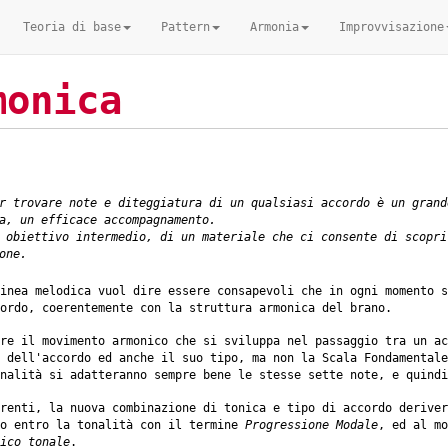
Teoria di base
Pattern
Armonia
Improvvisazione
monica
r trovare note e diteggiatura di un qualsiasi accordo è un grand
a, un efficace accompagnamento.
 obiettivo intermedio, di un materiale che ci consente di scopri
one.
inea melodica vuol dire essere consapevoli che in ogni momento s
ordo, coerentemente con la struttura armonica del brano.
re il movimento armonico che si sviluppa nel passaggio tra un ac
 dell'accordo ed anche il suo tipo, ma non la Scala Fondamentale
nalità si adatteranno sempre bene le stesse sette note, e quindi
renti, la nuova combinazione di tonica e tipo di accordo derive
co entro la tonalità con il termine
Progressione Modale
, ed al mo
ico tonale
.