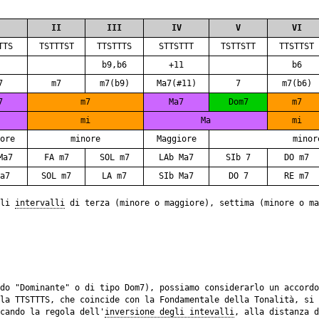
II
III
IV
V
VI
TTS
TSTTTST
TTSTTTS
STTSTTT
TSTTSTT
TTSTTST
b9,b6
+11
b6
7
m7
m7(b9)
Ma7(#11)
7
m7(b6)
7
m7
Ma7
Dom7
m7
mi
Ma
mi
ore
minore
Maggiore
minor
Ma7
FA m7
SOL m7
LAb Ma7
SIb 7
DO m7
a7
SOL m7
LA m7
SIb Ma7
DO 7
RE m7
gli
intervalli
di terza (minore o maggiore), settima (minore o ma
do "Dominante" o di tipo Dom7), possiamo considerarlo un accord
la TTSTTTS, che coincide con la Fondamentale della Tonalità, si 
cando la regola dell'
inversione degli intevalli
, alla distanza d