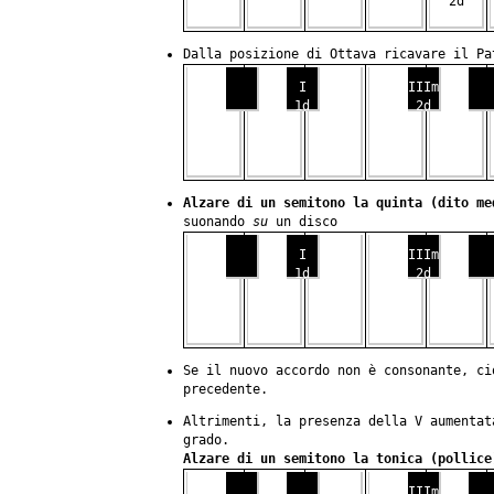
2d
Dalla posizione di Ottava ricavare il Pa
I
IIIm
1d
2d
Alzare di un semitono la quinta (dito me
suonando
su
un disco
I
IIIm
1d
2d
Se il nuovo accordo non è consonante, c
precedente.
Altrimenti, la presenza della V aumentat
grado.
Alzare di un semitono la tonica (pollice
IIIm