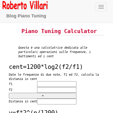
Naviga
Blog Piano Tuning
Piano Tuning Calculator
Questa è una calcolatrice dedicata alle
particolari operazioni sulle frequenze, i
battimenti ed i cent
cent=1200*log2(f2/f1)
Date le frequenze di due note, f1 ed f2, calcola la
distanza in cent
f1
f2
Distanza in cent
y=f*2^(n/1200)