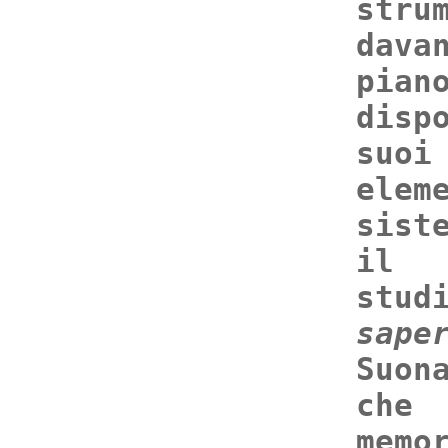
stru
dav
pia
disp
suo
elem
sist
il 
stud
sape
Suon
che 
memo