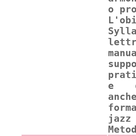
o pr
L'o
Syll
lett
manu
supp
prat
e de
anch
form
jaz
Meto