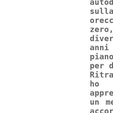
auto
sul
orec
zer
dive
ann
pian
per 
Ritr
ho 
appr
un m
acc