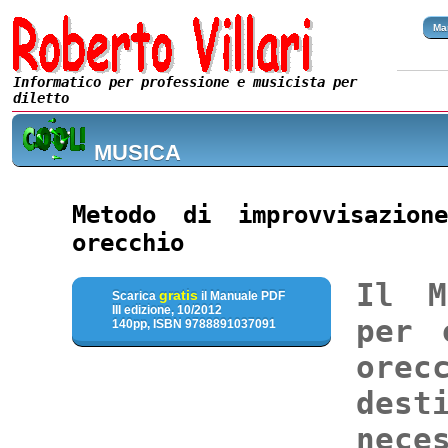
Ma
Informatico per professione e musicista per
diletto
MUSICA
Metodo di improvvisazio
orecchio
Il M
gratis
Scarica
il Manuale PDF
III edizione, 10/2012
per 
140pp, ISBN 9788891037091
ore
dest
nec