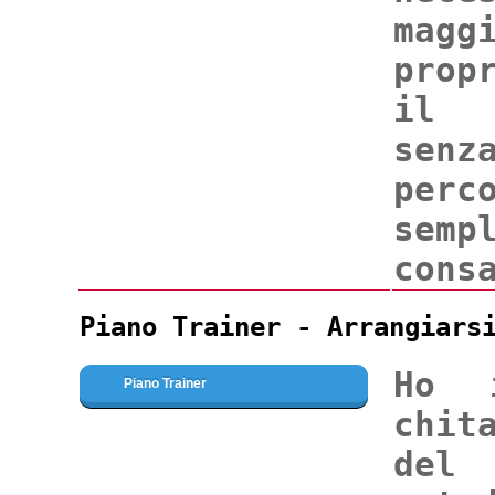
magg
prop
il p
sen
perc
sem
cons
Piano Trainer - Arrangiars
Ho 
Piano Trainer
chit
del