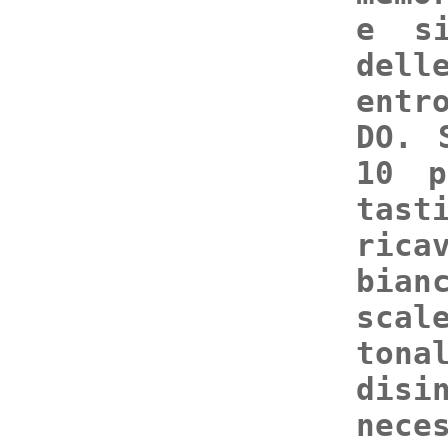
e si
dell
entr
DO. 
10 p
tas
rica
bian
scal
ton
dis
nece