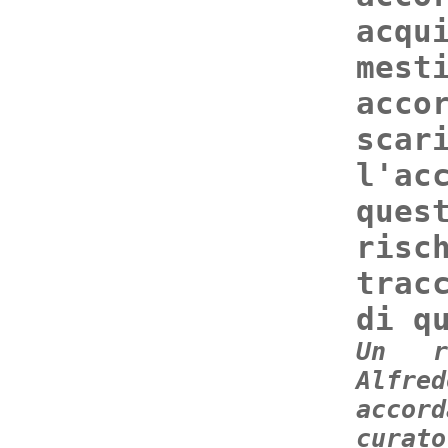
acqu
mes
acco
scar
l'ac
ques
risc
trac
di q
Un ri
Alfre
accor
curat