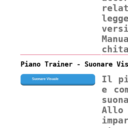
rela
leg
vers
Man
chit
Piano Trainer - Suonare Vi
Il p
Suonare Visuale
e co
suon
All
imp