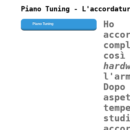
Piano Tuning - L'accordatu
Ho a
Piano Tuning
acc
comp
così
hard
l'ar
Dopo
asp
tem
stud
acc