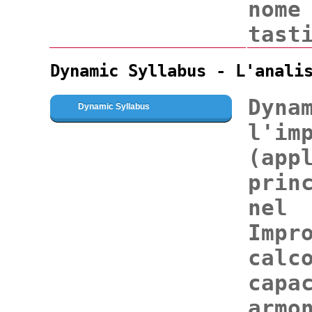
nome
tast
Dynamic Syllabus - L'anali
Dyn
Dynamic Syllabus
l'im
(ap
prin
ne
Impr
calc
capa
armo